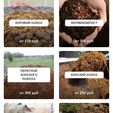
ЛОПАТИНСКИЙ
ПОЧИНОК
ЛОСИНО-ПЕТРОВСКИЙ
ГУСЕВ
ЛОТОШИНО
КАНАШ
ЛУКИНО
КУРГАНИНСК
ЛУНЕВО
ЩЕКИНО
ЛУХОВИЦЫ
ДИМИТРОВГРАД
КОРОВИЙ НАВОЗ
ВЕРМИКОМПОСТ
ЛЫТКАРИНО
СИМ
ЛЬВОВСКИЙ
МАЛОЯРОСЛАВЕЦ
ЛЮБЕРЦЫ
МАРИИНСК
ЛЮБУЧАНЫ
МИНУСИНСК
МАЛАХОВКА
ВЕРХНЯЯ ПЫШМА
от 170 руб
от 300 руб
МАЛИНО
РОССОШЬ
МАМЫРИ
УСТЬ ЛАБИНСК
МАРФИНО
КОМСОМОЛЬСК
МЕНДЕЛЕЕВО
РЖЕВ
МЕШКОВО
АЛЕКСЕЕВКА
МЕЩЕРИНО
ВЯЗЬМА
МИХНЕВО
ИШИМ
ПЕРЕГНОЙ
МИШЕРОНСКИЙ
ПОКРОВ
КОНСКОГО
КОНСКИЙ НАВОЗ
МОЖАЙСК
ЗЕЛЕНОДОЛЬСК
НАВОЗА
МОЛОДЕЖНЫЙ
ЛИВНЫ
МОЛОКОВО
БОБРОВ
МОНИНО
ЛИСКИ
от 350 руб
от 250 руб
МОСКОВСКИЙ
КУЗНЕЦК
МУХАНОВО
БАЛАШОВ
МЫТИЩИ
ВЫШНИЙ ВОЛОЧЕК
НАРО-ФОМИНСК
БЕЛОЯРСКИЙ
НАХАБИНО
ГУСЬ ХРУСТАЛЬНЫЙ