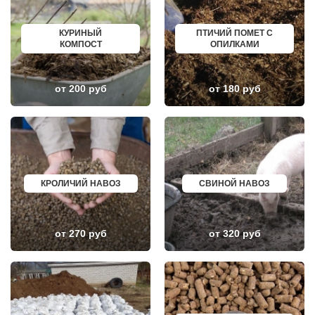
НЕКРАСОВКА
ИЗБЕРБАШ
НЕКРАСОВСКИЙ
НАЗРАНЬ
НЕМЧИНОВКА
АБИНСК
КУРИНЫЙ
ПТИЧИЙ ПОМЕТ С
НИЖНЕЕ ВАЛУЕВО
ПЕРЕВОЗ
КОМПОСТ
ОПИЛКАМИ
НОВИНКИ
ИСКИТИМ
НОВОБРАТЦЕВСКИЙ
СЫСЕРТЬ
НОВОИВАНОВСКОЕ
КЫЗЫЛ
НОВОПЕТРОВСКОЕ
МИХАЙЛОВКА
от 200 руб
от 180 руб
НОВОПОДРЕЗКОВО
АКСАЙ
НОВОСИНЬКОВО
ПЕРЕСЛАВЛЬ ЗАЛЕССКИЙ
НОГИНСК
ЖУКОВ
ОБОЛЕНСК
КУРЧАТОВ
ОБУХОВО
УГЛИЧ
ОДИНЦОВО
ШЕБЕКИНО
ОЖЕРЕЛЬЕ
БЕЛОВО
ОКТЯБРЬСКИЙ
СОКОЛ
ОПАЛИХА
ОЗЕРСК
КРОЛИЧИЙ НАВОЗ
СВИНОЙ НАВОЗ
ОРЕХОВО-ЗУЕВО
ОКТЯБРЬСК
ОСТРОВЦЫ
КИМРЫ
ПАВЛОВСКАЯ СЛОБОДА
КОТЛАС
ПАВЛОВСКИЙ ПОСАД
УСТЬ ИЛИМСК
от 270 руб
от 320 руб
ПЕНИНО
ШАДРИНСК
ПЕРВОМАЙСКОЕ
ДАНКОВ
ПЕРЕСВЕТ
МИЧУРИНСК
ПЕСКИ
ВЯЗНИКИ
ПИРОГОВСКИЙ
ГОРОДЕЦ
ПОВАРОВО
САСОВО
ПОДОЛЬСК
СУХОЙ ЛОГ