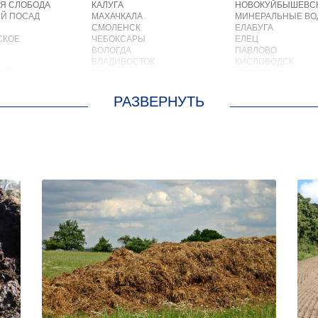
Я СЛОБОДА
КАЛУГА
НОВОКУЙБЫШЕВС
Й ПОСАД
МАХАЧКАЛА
МИНЕРАЛЬНЫЕ В
СМОЛЕНСК
ЕЛАБУГА
СКОЕ
ЧЕБОКСАРЫ
ЕЛЕЦ
ВОЛОГДА
ПАВЛОВО
ВЛАДИВОСТОК
КИСЛОВОДСК
КИЙ
ОРЁЛ
КРОПОТКИН
АСТРАХАНЬ
УСОЛЬЕ
ОРЛОВ
НИЖНЕВАРТОВСК
О
КОСТРОМА
КОРЕНОВСК
ОСКРЕСЕНСКОЕ
ПСКОВ
ПИОНЕРСКИЙ
ИОКОМБИНАТА
ВЕЛИКИЙ НОВГОРОД
КИРИШИ
ОЛЬШЕВИК
НАБЕРЕЖНЫЕ ЧЕЛНЫ
САРОВ
ОЛОДАРСКОГО
МУРМАНСК
ЧАПАЕВСК
ОРОВСКОГО
АРХАНГЕЛЬСК
АЛЕКСИН
М. ЦЮРУПЫ
САРАНСК
БЕЛОРЕЧЕНСК
ЛЕСНЫЕ ПОЛЯНЫ
ПЕТРОЗАВОДСК
БОЛЬШОЙ КАМЕНЬ
МС
ОТРАДНЫЙ
КИРЖАЧ
ЕН
ЧЕРЕПОВЕЦ
ПРИОЗЕРСК
КИЙ
ОБЬ
САЛЬСК
ЛЬНЫЙ
НОВОКУЗНЕЦК
ТОБОЛЬСК
СКИЙ
ПЯТИГОРСК
ВОТКИНСК
ОТРАДНОЕ
КИЗЛЯР
УЛАН УДЭ
БЕРДСК
СОВЕТСКИЙ
НЕФТЕЮГАНСК
СТАРЫЙ ОСКОЛ
ВОЛХОВ
ЧИТА
САЛАВАТ
ИЙ
КОВРОВ
СОСНОВЫЙ БОР