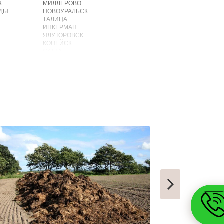
К
МИЛЛЕРОВО
ОДЫ
НОВОУРАЛЬСК
ТАЛИЦА
ИНКЕРМАН
ЯЛУТОРОВСК
КОПЕЙСК
САТКА
АХТУБИНСК
ИШИМБАЙ
БИРОБИДЖАН
ШАРЫПОВО
ВАЛДАЙ
КУЙБЫШЕВ
СОЛИКАМСК
РОСЛАВЛЬ
ЗАВОДОУКОВСК
ЮЖНОУРАЛЬСК
ДЮРТЮЛИ
УЧАЛЫ
ВАЛУЙКИ
УРЮПИНСК
ЧАПЛЫГИН
МОНЧЕГОРСК
БЕЛИНСКИЙ
ПОХВИСТНЕВО
РАССКАЗОВО
МЕГИОН
ТОПКИ