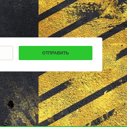
СТАРОДУБ
БУТУРЛИНОВКА
ТАЙШЕТ
ГВАРДЕЙСК
СУХИНИЧИ
ОСИННИКИ
МОРОЗОВСК
АЛАПАЕВСК
ИЗОБИЛЬНЫЙ
МОРШАНСК
БУГУЛЬМА
БУИНСК
ЛИХОСЛАВЛЬ
СУВОРОВ
СНЕЖИНСК
ТЫНДА
БИРЮЧ
НОВЫЙ ОСКОЛ
ВЕЛИКИЙ УСТЮГ
НИКОЛЬСК
ЛЕНИНСК-КУЗНЕЦКИЙ
НАЗАРОВО
ЛОДЕЙНОЕ ПОЛЕ
МАГАДАН
ГНИ
КРАСНОСЛОБОДСК
БОЛОТНОЕ
НИЖНИЙ ЛОМОВ
СЕРДОБСК