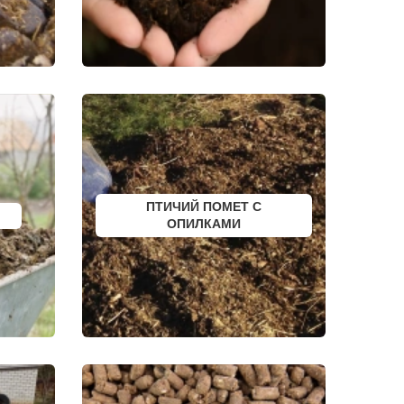
ПОЛЯРНЫЙ
ЫЙ
КУЛЕБАКИ
СЕРГАЧ
ПОРХОВ
РЫБНОЕ
АТКАРСК
ЕРШОВ
ГУБКИНСКИЙ
ЗАРИНСК
НОВОЗЫБКОВ
КИРИЛЛОВ
ЕССКИЙ
БОГУЧАР
БОРОВСК
МЕДЫНЬ
ПТИЧИЙ ПОМЕТ С
СОРТАВАЛА
КАЛТАН
ОПИЛКАМИ
ЮРГА
ВЯТСКИЕ ПОЛЯНЫ
ОЛЕНЕГОРСК
ЛЫСЬВА
НЕРЮНГРИ
АРСК
УДОМЛЯ
АМУРСК
ЧЕБАРКУЛЬ
НОЯБРЬСК
ГОРОХОВЕЦ
КАЛАЧ