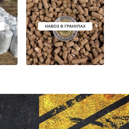
БАЛТИЙСК
ЛЮДИНОВО
МЕЩОВСК
ЕЛИЗОВО
КИСЕЛЕВСК
БОГОТОЛ
НАВОЗ В ГРАНУЛАХ
РУЗАЕВКА
БУГУРУСЛАН
АРТЕМОВСКИЙ
КРАСНОТУРЬИНСК
СЕВЕРСК
ВЕНЕВ
БЕЛОКУРИХА
 АМУРЕ
КОРЯЖМА
ЮРЬЕВ-ПОЛЬСКИЙ
ФУРМАНОВ
НИЖНЕУДИНСК
РСК
ШЕЛЕХОВ
УРЖУМ
ЛЕБЕДЯНЬ
ЛЫСКОВО
КАЛАЧИНСК
СОРОЧИНСК
ГОРНОЗАВОДСК
ВЕРХНИЙ ТАГИЛ
КАРПИНСК
БЕЛЕВ
ДОНСКОЙ