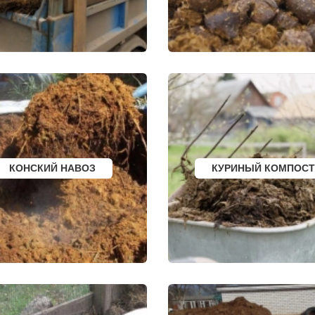
ГРЯЗИ
БЕЛОЯРСКИЙ
ДНО
ГУСЬ ХРУСТАЛЬН
ПАВНА
ТЕМРЮК
ИЗБЕРБАШ
ЛУГА
НАЗРАНЬ
РОДОК
БАТАЙСК
АБИНСК
Я
МАЙКОП
ПЕРЕВОЗ
РЫБИНСК
ИСКИТИМ
СЛАВЯНСК НА КУБАНИ
СЫСЕРТЬ
ТУЙМАЗЫ
КЫЗЫЛ
МУРОМ
МИХАЙЛОВКА
ЩИК
СЫЗРАНЬ
АКСАЙ
ПУШКИН
ПЕРЕСЛАВЛЬ ЗАЛ
ВСЕВОЛОЖСК
ЖУКОВ
АРЗАМАС
КУРЧАТОВ
АРМАВИР
УГЛИЧ
КОНСКИЙ НАВОЗ
КУРИНЫЙ КОМПОСТ
СЛАНЦЫ
ШЕБЕКИНО
ИЙ БОР
ПЛАСТ
БЕЛОВО
САФОНОВО
СОКОЛ
БИЙСК
ОЗЕРСК
ВОЛГОДОНСК
ОКТЯБРЬСК
ТИХОРЕЦК
КИМРЫ
КИНГИСЕПП
КОТЛАС
Е
ТИМАШЕВСК
УСТЬ ИЛИМСК
КА
ГАТЧИНА
ШАДРИНСК
Е
ПЕТЕРГОФ
ДАНКОВ
НЫЙ
ГУЛЬКЕВИЧИ
МИЧУРИНСК
ВЫКСА
ВЯЗНИКИ
БЕРЕЗОВСКИЙ
ГОРОДЕЦ