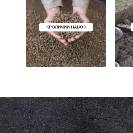
КОКОШКИНО
ХИМКИ
КОЛЮБАКИНО
ХОРЛОВО
КОММУНАРКА
ХОТЬКОВО
КОНСТАНТИНОВО
ЧЕРЕПОВО
КОРЕНЕВО
ЧЕРКИЗОВО
КОРОЛЕВ
ЧЕРНОГОЛО
КРОЛИЧИЙ НАВОЗ
КОСИНО
ЧЕРНОЕ
КОТЕЛЬНИКИ
ЧЕРУСТИ
КРАСКОВО
ЧЕХОВ
КРАСНАЯ ПАХРА
ШАРАПОВО
КРАСНОАРМЕЙСК
ШАТУРА
КРАСНОГОРСК
ШАТУРТОРФ
КРАСНОЗАВОДСК
ШАХОВСКА
КРАСНОЗНАМЕНСК
ШЕРЕМЕТЬ
КРАТОВО
ШИШКИН Л
КРЮКОВО
ЩЕЛКОВО
КУБИНКА
ЩЕРБИНКА
КУПАВНА
ЭЛЕКТРОГО
КУРОВСКОЕ
ЭЛЕКТРОИЗ
ЛЕСНОЙ
ЭЛЕКТРОСТ
ЛЕТОВО
ЭЛЕКТРОУГ
ЛИКИНО-ДУЛЕВО
ЮБИЛЕЙН
ЛОБАНОВО
ЮПИТЕР
ЛОБНЯ
ЯКОВЛЕВС
ЛОПАТИНСКИЙ
ЯХРОМА
ЛОСИНО-ПЕТРОВСКИЙ
АНАПА
ЛОТОШИНО
ЕКАТЕРИНБ
ЛУКИНО
КРАСНОДАР