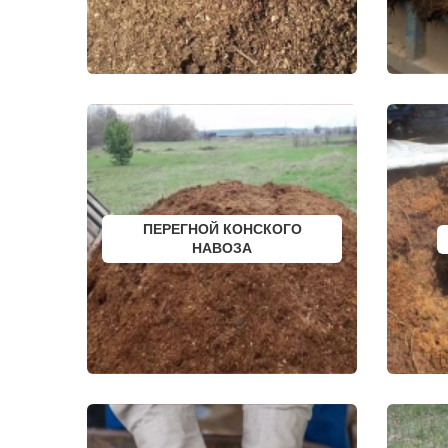
ДРЕЗНА
СОФРИНО
ДРУЖБА
СОФЬИНО
ДУБКИ
СТАРАЯ КУ
ДУБНА
СТАРБЕЕВО
ДУБОВАЯ РОЩА
СТАРЫЙ ГО
ЕГОРЬЕВСК
СТОЛБОВА
ЖЕЛЕЗНОДОРОЖНЫЙ
СТУПИНО
ЖИЛЕВО
СХОДНЯ
ЖУКОВСКИЙ
СЫЧЕВО
ЗАГОРЯНСКИЙ
ТАЛДОМ
ЗАПРУДНЯ
ТЕКСТИЛЬ
ЗАРАЙСК
ТЕМПЫ
ЗАРЕЧЬЕ
ТИШКОВО
ЗВЕНИГОРОД
ТОМИЛИНО
ПЕРЕГНОЙ КОНСКОГО
ЗЕЛЕНОГРАД
ТРОИЦК
ЗЕЛЕНОГРАДСКИЙ
НАВОЗА
ТРОИЦКОЕ
ЗНАМЯ ОКТЯБРЯ
ТУГОЛЕССК
ИВАНТЕЕВКА
ТУПИКОВО
ИКША
ТУЧКОВО
ИСТРА
УВАРОВКА
КАЛИНИНЕЦ
УДЕЛЬНАЯ
КАШИРА
УЗУНОВО
КИЕВСКИЙ
УСПЕНСКО
КЛИМОВСК
ФИРСАНОВ
КЛИН
ФОМИНСКО
КЛЯЗЬМА
ФОСФОРИТ
КНУТОВО
ФРЯЗИНО
КОЖИНО
ФРЯНОВО