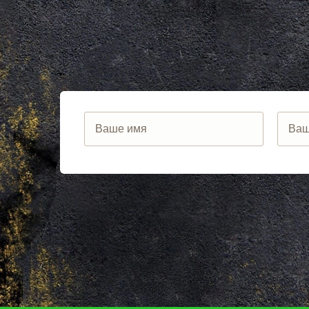
ЛУНЕВО
НОВОСИБИ
ЛУХОВИЦЫ
ВОРОНЕЖ
ЛЫТКАРИНО
ИРКУТСК
ЛЬВОВСКИЙ
РОСТОВ
ЛЮБЕРЦЫ
САМАРА
ЛЮБУЧАНЫ
НЕЯ
МАЛАХОВКА
ВОЛГОГРАД
МАЛИНО
НИЖНИЙ Н
МАМЫРИ
КРАСНОЯР
МАРФИНО
ЧЕЛЯБИНС
МЕНДЕЛЕЕВО
УФА
МЕШКОВО
САНКТ-ПЕТ
МЕЩЕРИНО
ПЕРМЬ
МИХНЕВО
КАЗАНЬ
МИШЕРОНСКИЙ
РОСТОВ НА
МОЖАЙСК
САРАТОВ
МОЛОДЕЖНЫЙ
ТЮМЕНЬ
МОЛОКОВО
КАЛИНИНГР
МОНИНО
ТУЛА
МОСКОВСКИЙ
ПЕНЗА
МУХАНОВО
ЯРОСЛАВЛ
МЫТИЩИ
БАРНАУЛ
НАРО-ФОМИНСК
ОМСК
НАХАБИНО
БЕЛГОРОД
НЕКРАСОВКА
ЛИПЕЦК
НЕКРАСОВСКИЙ
СОЧИ
НЕМЧИНОВКА
ИЖЕВСК
НИЖНЕЕ ВАЛУЕВО
ТВЕРЬ