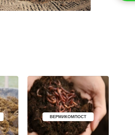
ЗЕЛЕНОГОРСК
ДМИТРОВСК
СКОПИН
МАРКС
ПЕТРОВСК
ЗЕЛЕНОКУМСК
НУРЛАТ
ЗУБЦОВ
САЯНОГОРСК
АША
ОНЕГА
БЕЛОРЕЦК
И
СИБАЙ
СОВЕТСК
КОНДРОВО
ТАШТАГОЛ
УСИНСК
НОВОТРОИЦК
ЗАРЕЧНЫЙ
НЫТВА
АРАМИЛЬ
КОТОВО
ФРОЛОВО
СЕМИЛУКИ
ВЕРМИКОМПОСТ
УСТЬ-КУТ
СЛОБОДСКОЙ
ПИКАЛЕВО
К
КОВЫЛКИНО