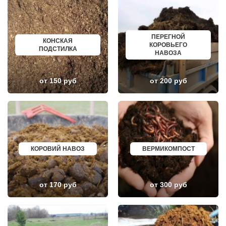
КИЕВСКИЙ
НОВОКУЙБЫШЕВСК
КЛИМОВСК
МИНЕРАЛЬНЫЕ ВОДЫ
КЛИН
ЕЛАБУГА
КЛЯЗЬМА
ЕЛЕЦ
ПЕРЕГНОЙ
КНУТОВО
ПАВЛОВО
КОНСКАЯ
КОРОВЬЕГО
КОЖИНО
КИСЛОВОДСК
ПОДСТИЛКА
НАВОЗА
КОКОШКИНО
КРОПОТКИН
КОЛЮБАКИНО
УСОЛЬЕ
КОММУНАРКА
НИЖНЕВАРТОВСК
КОНСТАНТИНОВО
КОРЕНОВСК
от 150 руб
от 200 руб
КОРЕНЕВО
ПИОНЕРСКИЙ
КОРОЛЕВ
КИРИШИ
КОСИНО
САРОВ
КОТЕЛЬНИКИ
ЧАПАЕВСК
КРАСКОВО
АЛЕКСИН
КРАСНАЯ ПАХРА
БЕЛОРЕЧЕНСК
КРАСНОАРМЕЙСК
БОЛЬШОЙ КАМЕНЬ
КРАСНОГОРСК
КИРЖАЧ
КОРОВИЙ НАВОЗ
ВЕРМИКОМПОСТ
КРАСНОЗАВОДСК
ПРИОЗЕРСК
КРАСНОЗНАМЕНСК
САЛЬСК
КРАТОВО
ТОБОЛЬСК
КРЮКОВО
ВОТКИНСК
КУБИНКА
КИЗЛЯР
от 170 руб
от 300 руб
КУПАВНА
БЕРДСК
КУРОВСКОЕ
НЕФТЕЮГАНСК
ЛЕСНОЙ
ВОЛХОВ
ЛЕТОВО
САЛАВАТ
ЛИКИНО-ДУЛЕВО
СОСНОВЫЙ БОР