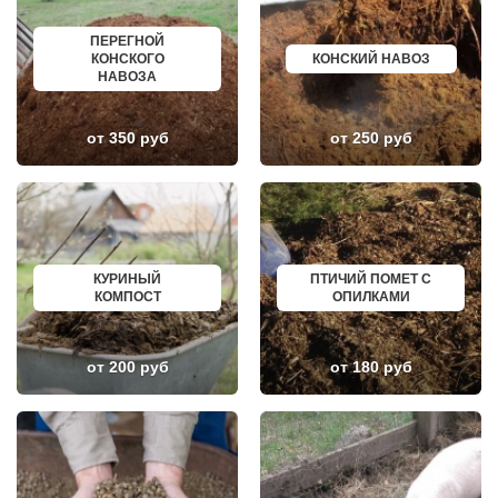
ЛОБАНОВО
РЕВДА
ЛОБНЯ
ГАГАРИН
ПЕРЕГНОЙ
ЛОПАТИНСКИЙ
ПОЧИНОК
КОНСКОГО
КОНСКИЙ НАВОЗ
ЛОСИНО-ПЕТРОВСКИЙ
ГУСЕВ
НАВОЗА
ЛОТОШИНО
КАНАШ
ЛУКИНО
КУРГАНИНСК
ЛУНЕВО
ЩЕКИНО
от 350 руб
от 250 руб
ЛУХОВИЦЫ
ДИМИТРОВГРАД
ЛЫТКАРИНО
СИМ
ЛЬВОВСКИЙ
МАЛОЯРОСЛАВЕЦ
ЛЮБЕРЦЫ
МАРИИНСК
ЛЮБУЧАНЫ
МИНУСИНСК
МАЛАХОВКА
ВЕРХНЯЯ ПЫШМА
МАЛИНО
РОССОШЬ
МАМЫРИ
УСТЬ ЛАБИНСК
КУРИНЫЙ
ПТИЧИЙ ПОМЕТ С
МАРФИНО
КОМСОМОЛЬСК
КОМПОСТ
ОПИЛКАМИ
МЕНДЕЛЕЕВО
РЖЕВ
МЕШКОВО
АЛЕКСЕЕВКА
МЕЩЕРИНО
ВЯЗЬМА
МИХНЕВО
ИШИМ
от 200 руб
от 180 руб
МИШЕРОНСКИЙ
ПОКРОВ
МОЖАЙСК
ЗЕЛЕНОДОЛЬСК
МОЛОДЕЖНЫЙ
ЛИВНЫ
МОЛОКОВО
БОБРОВ
МОНИНО
ЛИСКИ
МОСКОВСКИЙ
КУЗНЕЦК
МУХАНОВО
БАЛАШОВ
МЫТИЩИ
ВЫШНИЙ ВОЛОЧЕК