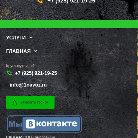
+7 (925) 921-19-25
РЕШЕТНИКОВО
КОЗЕЛЬСК
РЖАВКИ
ШАРЬЯ
РОГАЧЕВО
ЧИСТОПОЛЬ
РОГОЗИНО
ЕФРЕМОВ
РОДНИКИ
ЧЕРНЯХОВСК
РОЖДЕСТВЕНО
ЛЕРМОНТОВ
РОШАЛЬ
ТОРЖОК
УСЛУГИ
РУБЛЕВО
ШУМЕРЛЯ
РУЗА
ЛЕНИНСК
РЯЗАНОВСКИЙ
ШУЯ
ГЛАВНАЯ
СВЕРДЛОВСКИЙ
ТУЛУН
СЕВЕРНЫЙ
ЧЕРЕМХОВО
СЕЛО ЯМ
ПРОХЛАДНЫЙ
Круглосуточный
СЕЛЯТИНО
МЕЖДУРЕЧЕНСК
+7 (925) 921-19-25
СЕРГИЕВ ПОСАД
КИРОВО ЧЕПЕЦК
СЕРЕБРЯНЫЕ ПРУДЫ
БЕЛАЯ КАЛИТВА
СЕРПУХОВ
КАСИМОВ
info@1navoz.ru
СКОРОПУСКОВСКИЙ
МОЖГА
СНЕГИРИ
КЫШТЫМ
СОЛНЕЧНОГОРСК
СТРУНИНО
Заказать звонок
СОЛНЦЕВО
МАЙСКИЙ
СОФРИНО
АРСЕНЬЕВ
СОФЬИНО
ПОЛЕВСКОЙ
СТАРАЯ КУПАВНА
КИМОВСК
СТАРБЕЕВО
ДАГЕСТАНСКИЕ ОГНИ
СТАРЫЙ ГОРОДОК
ЗАВОЛЖЬЕ
СТОЛБОВАЯ
ЖИГУЛЕВСК
Фирма:
СТУПИНО
НЕФТЕГОРСК
ООО Компост-Эко