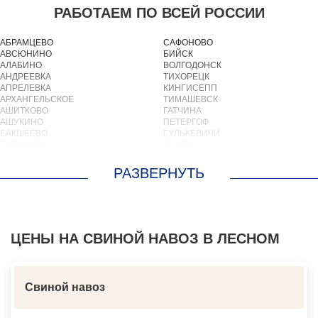
РАБОТАЕМ ПО ВСЕЙ РОССИИ
АБРАМЦЕВО
САФОНОВО
АВСЮНИНО
БИЙСК
АЛАБИНО
ВОЛГОДОНСК
АНДРЕЕВКА
ТИХОРЕЦК
АПРЕЛЕВКА
КИНГИСЕПП
АРХАНГЕЛЬСКОЕ
ТИМАШЕВСК
АШИТКОВО
ГАТЧИНА
АШУКИНО
ПЕТЕРГОФ
БАКШЕЕВО
ГУЛЬКЕВИЧИ
БАЛАШИХА
ВЫКСА
БАРВИХА
БЕРЕЗОВСКИЙ
БАРЫБИНО
ВЫБОРГ
БЕЛООЗЕРСКИЙ
ТУАПСЕ
БЕЛООМУТ
ЗИМА
БЕЛЫЕ СТОЛБЫ
БРАТСК
БОГОРОДСКОЕ
СЕВЕРОДВИНСК
БОЛЬШИЕ ВЯЗЕМЫ
БАЛАКОВО
БОЛЬШИЕ ДВОРЫ
ЦЕНЫ НА СВИНОЙ НАВОЗ В ЛЕСНОМ
НАХОДКА
БОЛЬШОЕ БУНЬКОВО
КОЛПИНО
БОРОДИНО
ЕЙСК
БОТАКОВО
ВОЛЖСК
БРОННИЦЫ
НОВЫЙ УРЕНГОЙ
Свиной навоз
БУРЦЕВО
ЛЮБИМ
БУТОВО
ОСТРОВ
БЫКОВО
АЗОВ