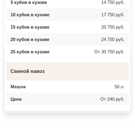
5 кубов в кузове
14 750 руб.
БЫЛОВО
ЛАБИНСК
ВАЛУЕВО
КСТОВО
ВАТУТИНКИ
ЧАЙКОВСКИЙ
10 кубов в кузове
17 750 руб.
ВЕРБИЛКИ
НОВОЧЕРКАССК
ВЕРЕЙКА
МИАСС
15 кубов в кузове
20 750 руб.
ВЕРЕЯ
НАЛЬЧИК
ВЕРХНЕЕ МЯЧКОВО
УССУРИЙСК
ВЕРХОВЬЕ
КАМЕНСК ШАХТИНСКИЙ
20 кубов в кузове
24 750 руб.
ВИДНОЕ
КРАСНОЕ СЕЛО
ВИШНЯКОВСКИЕ ДАЧИ
ОРСК
25 кубов в кузове
От 30 750 руб.
ВЛАСЬЕВО
БЕРЕЗНИКИ
ВНУКОВО
ЯКУТСК
ВОЛОКОЛАМСК
КАМЕНСК УРАЛЬСКИЙ
ВОРОНОВО
БАЛАБАНОВО
Свиной навоз
ВОСКРЕСЕНСК
ВОЛОСОВО
ВОСТОЧНЫЙ
СЕРТОЛОВО
ВОСТРЯКОВО
ПЕРВОУРАЛЬСК
ВОСХОД
КИНЕЛЬ
Мешок
50 л.
ВЫСОКОВСК
НЕФТЕКАМСК
ГАЗОПРОВОД
БОГОРОДСК
Цена
От 240 руб.
ГЛАГОЛЕВО
АРТЕМ
ГЛЕБОВСКИЙ
ГОРЯЧИЙ КЛЮЧ
ГОЛИЦИНО
БОРОВИЧИ
ГОРКИ ЛЕНИНСКИЕ
ХАНТЫ МАНСИЙСК
ГОРКИ-10
ДМИТРИЕВ
ДАВЫДОВО
ПЕТРОПАВЛОВСК КАМЧАТСКИЙ
ДЕДЕНЕВО
АПШЕРОНСК
ДЕДОВСК
ВЕЛИКИЕ ЛУКИ