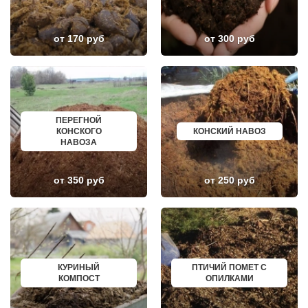
НАРО-ФОМИНСК
БЕЛОЯРСКИЙ
НАХАБИНО
ГУСЬ ХРУСТАЛЬНЫЙ
НЕКРАСОВКА
ИЗБЕРБАШ
НЕКРАСОВСКИЙ
НАЗРАНЬ
от 170 руб
от 300 руб
НЕМЧИНОВКА
АБИНСК
НИЖНЕЕ ВАЛУЕВО
ПЕРЕВОЗ
НОВИНКИ
ИСКИТИМ
НОВОБРАТЦЕВСКИЙ
СЫСЕРТЬ
НОВОИВАНОВСКОЕ
КЫЗЫЛ
НОВОПЕТРОВСКОЕ
МИХАЙЛОВКА
НОВОПОДРЕЗКОВО
АКСАЙ
ПЕРЕГНОЙ
НОВОСИНЬКОВО
ПЕРЕСЛАВЛЬ ЗАЛЕССКИЙ
КОНСКОГО
КОНСКИЙ НАВОЗ
НОГИНСК
ЖУКОВ
НАВОЗА
ОБОЛЕНСК
КУРЧАТОВ
ОБУХОВО
УГЛИЧ
ОДИНЦОВО
ШЕБЕКИНО
ОЖЕРЕЛЬЕ
БЕЛОВО
от 350 руб
от 250 руб
ОКТЯБРЬСКИЙ
СОКОЛ
ОПАЛИХА
ОЗЕРСК
ОРЕХОВО-ЗУЕВО
ОКТЯБРЬСК
ОСТРОВЦЫ
КИМРЫ
ПАВЛОВСКАЯ СЛОБОДА
КОТЛАС
ПАВЛОВСКИЙ ПОСАД
УСТЬ ИЛИМСК
ПЕНИНО
ШАДРИНСК
ПЕРВОМАЙСКОЕ
ДАНКОВ
КУРИНЫЙ
ПТИЧИЙ ПОМЕТ С
ПЕРЕСВЕТ
МИЧУРИНСК
КОМПОСТ
ОПИЛКАМИ
ПЕСКИ
ВЯЗНИКИ
ПИРОГОВСКИЙ
ГОРОДЕЦ