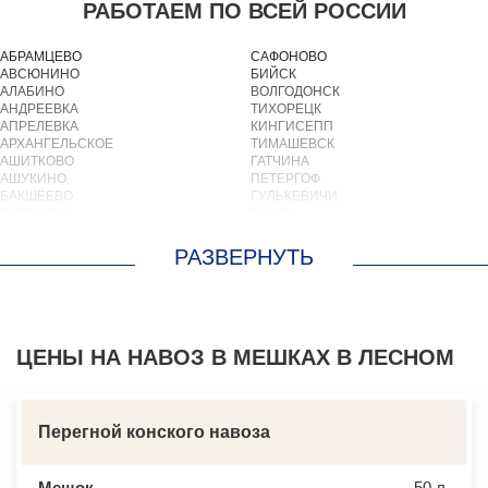
РАБОТАЕМ ПО ВСЕЙ РОССИИ
АБРАМЦЕВО
САФОНОВО
АВСЮНИНО
БИЙСК
АЛАБИНО
ВОЛГОДОНСК
АНДРЕЕВКА
ТИХОРЕЦК
АПРЕЛЕВКА
КИНГИСЕПП
АРХАНГЕЛЬСКОЕ
ТИМАШЕВСК
АШИТКОВО
ГАТЧИНА
АШУКИНО
ПЕТЕРГОФ
БАКШЕЕВО
ГУЛЬКЕВИЧИ
БАЛАШИХА
ВЫКСА
БАРВИХА
БЕРЕЗОВСКИЙ
БАРЫБИНО
ВЫБОРГ
БЕЛООЗЕРСКИЙ
ТУАПСЕ
БЕЛООМУТ
ЗИМА
БЕЛЫЕ СТОЛБЫ
БРАТСК
БОГОРОДСКОЕ
СЕВЕРОДВИНСК
БОЛЬШИЕ ВЯЗЕМЫ
БАЛАКОВО
БОЛЬШИЕ ДВОРЫ
ЦЕНЫ НА НАВОЗ В МЕШКАХ В ЛЕСНОМ
НАХОДКА
БОЛЬШОЕ БУНЬКОВО
КОЛПИНО
БОРОДИНО
ЕЙСК
БОТАКОВО
ВОЛЖСК
БРОННИЦЫ
НОВЫЙ УРЕНГОЙ
Перегной конского навоза
БУРЦЕВО
ЛЮБИМ
БУТОВО
ОСТРОВ
БЫКОВО
АЗОВ
Мешок
50 л.