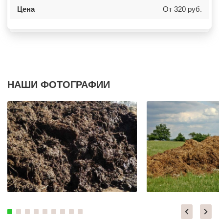
КИЕВСКИЙ
НОВОКУЙБЫШЕВСК
Цена
От 320 руб.
КЛИМОВСК
МИНЕРАЛЬНЫЕ ВОДЫ
КЛИН
ЕЛАБУГА
КЛЯЗЬМА
ЕЛЕЦ
КНУТОВО
ПАВЛОВО
КОЖИНО
КИСЛОВОДСК
КОКОШКИНО
КРОПОТКИН
КОЛЮБАКИНО
УСОЛЬЕ
КОММУНАРКА
НИЖНЕВАРТОВСК
КОНСТАНТИНОВО
КОРЕНОВСК
КОРЕНЕВО
ПИОНЕРСКИЙ
НАШИ ФОТОГРАФИИ
КОРОЛЕВ
КИРИШИ
КОСИНО
САРОВ
КОТЕЛЬНИКИ
ЧАПАЕВСК
КРАСКОВО
АЛЕКСИН
КРАСНАЯ ПАХРА
БЕЛОРЕЧЕНСК
КРАСНОАРМЕЙСК
БОЛЬШОЙ КАМЕНЬ
КРАСНОГОРСК
КИРЖАЧ
КРАСНОЗАВОДСК
ПРИОЗЕРСК
КРАСНОЗНАМЕНСК
САЛЬСК
КРАТОВО
ТОБОЛЬСК
КРЮКОВО
ВОТКИНСК
КУБИНКА
КИЗЛЯР
КУПАВНА
БЕРДСК
КУРОВСКОЕ
НЕФТЕЮГАНСК
ЛЕСНОЙ
ВОЛХОВ
ЛЕТОВО
САЛАВАТ
ЛИКИНО-ДУЛЕВО
СОСНОВЫЙ БОР