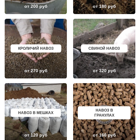
ПОВАРОВО
САСОВО
от 200 руб
от 180 руб
ПОДОЛЬСК
СУХОЙ ЛОГ
ПОЛУШКИНО
ГУРЬЕВСК
ПОСЕЛОК ВОСКРЕСЕНСКОЕ
МИХАЙЛОВ
ПОСЕЛОК БИОКОМБИНАТА
НЯГАНЬ
ПОСЕЛОК БОЛЬШЕВИК
МЕЛЕУЗ
ПОСЕЛОК ВОЛОДАРСКОГО
КОЛЬЧУГИНО
ПОСЕЛОК ВОРОВСКОГО
КАМЫШИН
ПОСЕЛОК ИМ. ЦЮРУПЫ
ТИХВИН
ПОСЕЛОК ЛЕСНЫЕ ПОЛЯНЫ
НОВОШАХТИНСК
КРОЛИЧИЙ НАВОЗ
СВИНОЙ НАВОЗ
ПОСЕЛОК ЛМС
ВОЛЬСК
МОСРЕНТГЕН
КОНАКОВО
ПРАВДИНСКИЙ
САРАПУЛ
ПРИВОКЗАЛЬНЫЙ
КОМСОМОЛЬСК НА АМУРЕ
от 270 руб
от 320 руб
ПРОЛЕТАРСКИЙ
КИЗИЛЮРТ
ПРОТВИНО
МИХАЙЛОВСК
ПТИЧНОЕ
ПЕТУШКИ
ПУЧКОВО
ПРИМОРСКО АХТАРСК
ПУШКИНО
ЛЕСОСИБИРСК
ПУЩИНО
БУДЕННОВСК
РАДОВИЦКИЙ
КАЛЯЗИН
РАЗВИЛКА
ГЛАЗОВ
НАВОЗ В
РАМЕНСКОЕ
РУБЦОВСК
НАВОЗ В МЕШКАХ
ГРАНУЛАХ
РАССУДОВО
ГУБКИН
РАСТОРОПОВО
КЛИНЦЫ
РЕММАШ
УСМАНЬ
РЕУТОВ
КУНГУР
от 120 руб
от 160 руб
РЕЧИЦЫ
КАЧКАНАР