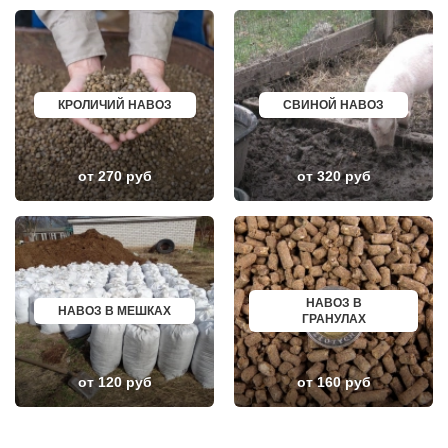
НИЖНЕЕ ВАЛУЕВО
ПЕРЕВОЗ
НОВИНКИ
ИСКИТИМ
НОВОБРАТЦЕВСКИЙ
СЫСЕРТЬ
НОВОИВАНОВСКОЕ
КЫЗЫЛ
НОВОПЕТРОВСКОЕ
МИХАЙЛОВКА
НОВОПОДРЕЗКОВО
АКСАЙ
НОВОСИНЬКОВО
ПЕРЕСЛАВЛЬ ЗАЛЕССКИЙ
КРОЛИЧИЙ НАВОЗ
СВИНОЙ НАВОЗ
НОГИНСК
ЖУКОВ
ОБОЛЕНСК
КУРЧАТОВ
ОБУХОВО
УГЛИЧ
ОДИНЦОВО
ШЕБЕКИНО
от 270 руб
от 320 руб
ОЖЕРЕЛЬЕ
БЕЛОВО
ОКТЯБРЬСКИЙ
СОКОЛ
ОПАЛИХА
ОЗЕРСК
ОРЕХОВО-ЗУЕВО
ОКТЯБРЬСК
ОСТРОВЦЫ
КИМРЫ
ПАВЛОВСКАЯ СЛОБОДА
КОТЛАС
ПАВЛОВСКИЙ ПОСАД
УСТЬ ИЛИМСК
ПЕНИНО
ШАДРИНСК
НАВОЗ В
ПЕРВОМАЙСКОЕ
ДАНКОВ
НАВОЗ В МЕШКАХ
ГРАНУЛАХ
ПЕРЕСВЕТ
МИЧУРИНСК
ПЕСКИ
ВЯЗНИКИ
ПИРОГОВСКИЙ
ГОРОДЕЦ
ПОВАРОВО
САСОВО
от 120 руб
от 160 руб
ПОДОЛЬСК
СУХОЙ ЛОГ
ПОЛУШКИНО
ГУРЬЕВСК
ПОСЕЛОК ВОСКРЕСЕНСКОЕ
МИХАЙЛОВ
ПОСЕЛОК БИОКОМБИНАТА
НЯГАНЬ