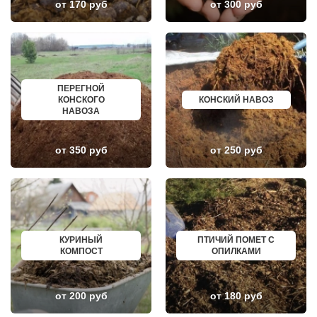
от 170 руб
от 300 руб
ЛУКИНО
КУРГАНИНСК
ЛУНЕВО
ЩЕКИНО
ЛУХОВИЦЫ
ДИМИТРОВГРАД
ЛЫТКАРИНО
СИМ
ЛЬВОВСКИЙ
МАЛОЯРОСЛАВЕЦ
ЛЮБЕРЦЫ
МАРИИНСК
ЛЮБУЧАНЫ
МИНУСИНСК
МАЛАХОВКА
ВЕРХНЯЯ ПЫШМА
ПЕРЕГНОЙ
МАЛИНО
РОССОШЬ
КОНСКОГО
КОНСКИЙ НАВОЗ
МАМЫРИ
УСТЬ ЛАБИНСК
НАВОЗА
МАРФИНО
КОМСОМОЛЬСК
МЕНДЕЛЕЕВО
РЖЕВ
МЕШКОВО
АЛЕКСЕЕВКА
от 350 руб
от 250 руб
МЕЩЕРИНО
ВЯЗЬМА
МИХНЕВО
ИШИМ
МИШЕРОНСКИЙ
ПОКРОВ
МОЖАЙСК
ЗЕЛЕНОДОЛЬСК
МОЛОДЕЖНЫЙ
ЛИВНЫ
МОЛОКОВО
БОБРОВ
МОНИНО
ЛИСКИ
МОСКОВСКИЙ
КУЗНЕЦК
КУРИНЫЙ
ПТИЧИЙ ПОМЕТ С
МУХАНОВО
БАЛАШОВ
КОМПОСТ
ОПИЛКАМИ
МЫТИЩИ
ВЫШНИЙ ВОЛОЧЕК
НАРО-ФОМИНСК
БЕЛОЯРСКИЙ
НАХАБИНО
ГУСЬ ХРУСТАЛЬНЫЙ
НЕКРАСОВКА
ИЗБЕРБАШ
от 200 руб
от 180 руб
НЕКРАСОВСКИЙ
НАЗРАНЬ
НЕМЧИНОВКА
АБИНСК