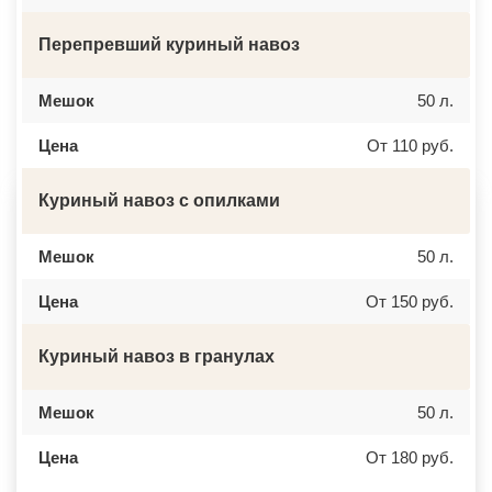
ВЕРЕЯ
НАЛЬЧИК
ВЕРХНЕЕ МЯЧКОВО
УССУРИЙСК
ВЕРХОВЬЕ
КАМЕНСК ШАХТИНСКИЙ
Перепревший куриный навоз
ВИДНОЕ
КРАСНОЕ СЕЛО
ВИШНЯКОВСКИЕ ДАЧИ
ОРСК
ВЛАСЬЕВО
БЕРЕЗНИКИ
Мешок
50 л.
ВНУКОВО
ЯКУТСК
ВОЛОКОЛАМСК
КАМЕНСК УРАЛЬСКИЙ
Цена
От 110 руб.
ВОРОНОВО
БАЛАБАНОВО
ВОСКРЕСЕНСК
ВОЛОСОВО
ВОСТОЧНЫЙ
СЕРТОЛОВО
Куриный навоз с опилками
ВОСТРЯКОВО
ПЕРВОУРАЛЬСК
ВОСХОД
КИНЕЛЬ
ВЫСОКОВСК
НЕФТЕКАМСК
ГАЗОПРОВОД
БОГОРОДСК
Мешок
50 л.
ГЛАГОЛЕВО
АРТЕМ
ГЛЕБОВСКИЙ
ГОРЯЧИЙ КЛЮЧ
Цена
От 150 руб.
ГОЛИЦИНО
БОРОВИЧИ
ГОРКИ ЛЕНИНСКИЕ
ХАНТЫ МАНСИЙСК
ГОРКИ-10
ДМИТРИЕВ
Куриный навоз в гранулах
ДАВЫДОВО
ПЕТРОПАВЛОВСК КАМЧАТСКИЙ
ДЕДЕНЕВО
АПШЕРОНСК
ДЕДОВСК
ВЕЛИКИЕ ЛУКИ
ДЕМИХОВО
Мешок
ЛОМОНОСОВ
50 л.
ДЗЕРЖИНСКИЙ
НИЖНЕКАМСК
ДМИТРОВ
КАСПИЙСК
Цена
От 180 руб.
ДОЛГОПРУДНЫЙ
АЧИНСК
ДОМОДЕДОВО
ЧЕРКЕССК