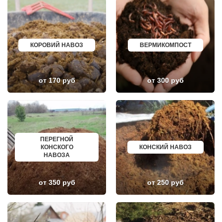
ЛОПАТИНСКИЙ
ПОЧИНОК
ЛОСИНО-ПЕТРОВСКИЙ
ГУСЕВ
ЛОТОШИНО
КАНАШ
ЛУКИНО
КУРГАНИНСК
ЛУНЕВО
ЩЕКИНО
ЛУХОВИЦЫ
ДИМИТРОВГРАД
КОРОВИЙ НАВОЗ
ВЕРМИКОМПОСТ
ЛЫТКАРИНО
СИМ
ЛЬВОВСКИЙ
МАЛОЯРОСЛАВЕЦ
ЛЮБЕРЦЫ
МАРИИНСК
ЛЮБУЧАНЫ
МИНУСИНСК
от 170 руб
от 300 руб
МАЛАХОВКА
ВЕРХНЯЯ ПЫШМА
МАЛИНО
РОССОШЬ
МАМЫРИ
УСТЬ ЛАБИНСК
МАРФИНО
КОМСОМОЛЬСК
МЕНДЕЛЕЕВО
РЖЕВ
МЕШКОВО
АЛЕКСЕЕВКА
МЕЩЕРИНО
ВЯЗЬМА
МИХНЕВО
ИШИМ
ПЕРЕГНОЙ
МИШЕРОНСКИЙ
ПОКРОВ
КОНСКОГО
КОНСКИЙ НАВОЗ
МОЖАЙСК
ЗЕЛЕНОДОЛЬСК
НАВОЗА
МОЛОДЕЖНЫЙ
ЛИВНЫ
МОЛОКОВО
БОБРОВ
МОНИНО
ЛИСКИ
от 350 руб
от 250 руб
МОСКОВСКИЙ
КУЗНЕЦК
МУХАНОВО
БАЛАШОВ
МЫТИЩИ
ВЫШНИЙ ВОЛОЧЕК
НАРО-ФОМИНСК
БЕЛОЯРСКИЙ
НАХАБИНО
ГУСЬ ХРУСТАЛЬНЫЙ