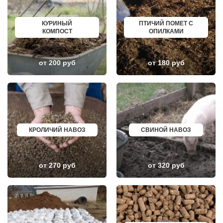
НЕКРАСОВКА
ИЗБЕРБАШ
НЕКРАСОВСКИЙ
НАЗРАНЬ
НЕМЧИНОВКА
АБИНСК
КУРИНЫЙ
ПТИЧИЙ ПОМЕТ С
НИЖНЕЕ ВАЛУЕВО
ПЕРЕВОЗ
КОМПОСТ
ОПИЛКАМИ
НОВИНКИ
ИСКИТИМ
НОВОБРАТЦЕВСКИЙ
СЫСЕРТЬ
НОВОИВАНОВСКОЕ
КЫЗЫЛ
НОВОПЕТРОВСКОЕ
МИХАЙЛОВКА
от 200 руб
от 180 руб
НОВОПОДРЕЗКОВО
АКСАЙ
НОВОСИНЬКОВО
ПЕРЕСЛАВЛЬ ЗАЛЕССКИЙ
НОГИНСК
ЖУКОВ
ОБОЛЕНСК
КУРЧАТОВ
ОБУХОВО
УГЛИЧ
ОДИНЦОВО
ШЕБЕКИНО
ОЖЕРЕЛЬЕ
БЕЛОВО
ОКТЯБРЬСКИЙ
СОКОЛ
ОПАЛИХА
ОЗЕРСК
КРОЛИЧИЙ НАВОЗ
СВИНОЙ НАВОЗ
ОРЕХОВО-ЗУЕВО
ОКТЯБРЬСК
ОСТРОВЦЫ
КИМРЫ
ПАВЛОВСКАЯ СЛОБОДА
КОТЛАС
ПАВЛОВСКИЙ ПОСАД
УСТЬ ИЛИМСК
от 270 руб
от 320 руб
ПЕНИНО
ШАДРИНСК
ПЕРВОМАЙСКОЕ
ДАНКОВ
ПЕРЕСВЕТ
МИЧУРИНСК
ПЕСКИ
ВЯЗНИКИ
ПИРОГОВСКИЙ
ГОРОДЕЦ
ПОВАРОВО
САСОВО
ПОДОЛЬСК
СУХОЙ ЛОГ