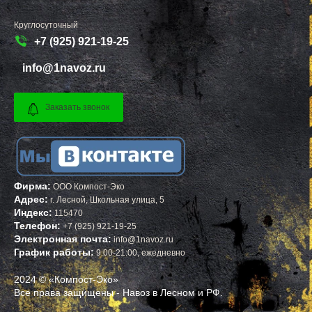
ТАЛДОМ
БЕЛЕБЕЙ
ТЕКСТИЛЬЩИК
ПРИМОРСК
Круглосуточный
ТЕМПЫ
ЯСНЫЙ
ТИШКОВО
ВЕРЕЩАГИНО
+7 (925) 921-19-25
ТОМИЛИНО
ГУБАХА
ТРОИЦК
УЗЛОВАЯ
info@1navoz.ru
ТРОИЦКОЕ
САЛЕХАРД
ТУГОЛЕССКИЙ БОР
ПРОКОПЬЕВСК
ТУПИКОВО
СЕМЕНОВ
ТУЧКОВО
СТАРАЯ РУССА
Заказать звонок
УВАРОВКА
КРАСНОКАМСК
УДЕЛЬНАЯ
АПАТИТЫ
УЗУНОВО
БАЛАХНА
УСПЕНСКОЕ
МИЛЛЕРОВО
ФИРСАНОВКА
НОВОУРАЛЬСК
ФОМИНСКОЕ
ТАЛИЦА
ФОСФОРИТНЫЙ
ИНКЕРМАН
Фирма:
ООО Компост-Эко
ФРЯЗИНО
ЯЛУТОРОВСК
Адрес:
г.
Лесной
,
Школьная улица, 5
ФРЯНОВО
КОПЕЙСК
Индекс:
115470
ХИМКИ
САТКА
Телефон:
ХОРЛОВО
АХТУБИНСК
+7 (925) 921-19-25
ХОТЬКОВО
ИШИМБАЙ
Электронная почта:
info@1navoz.ru
ЧЕРЕПОВО
БИРОБИДЖАН
График работы:
9:00-21:00, ежедневно
ЧЕРКИЗОВО
ШАРЫПОВО
ЧЕРНОГОЛОВКА
ВАЛДАЙ
2024 © «Компост-Эко»
ЧЕРНОЕ
КУЙБЫШЕВ
Все права защищены - Навоз в Лесном и РФ.
ЧЕРУСТИ
СОЛИКАМСК
ЧЕХОВ
РОСЛАВЛЬ