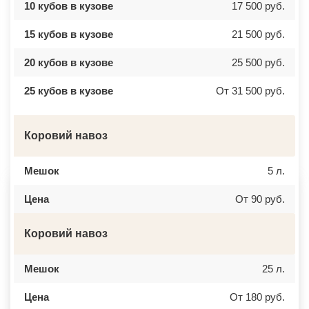
ВАТУТИНКИ
ЧАЙКОВСКИЙ
10 кубов в кузове
17 500 руб.
ВЕРБИЛКИ
НОВОЧЕРКАССК
ВЕРЕЙКА
МИАСС
15 кубов в кузове
21 500 руб.
ВЕРЕЯ
НАЛЬЧИК
ВЕРХНЕЕ МЯЧКОВО
УССУРИЙСК
ВЕРХОВЬЕ
КАМЕНСК ШАХТИНСКИЙ
20 кубов в кузове
25 500 руб.
ВИДНОЕ
КРАСНОЕ СЕЛО
ВИШНЯКОВСКИЕ ДАЧИ
ОРСК
25 кубов в кузове
От 31 500 руб.
ВЛАСЬЕВО
БЕРЕЗНИКИ
ВНУКОВО
ЯКУТСК
ВОЛОКОЛАМСК
КАМЕНСК УРАЛЬСКИЙ
ВОРОНОВО
БАЛАБАНОВО
Коровий навоз
ВОСКРЕСЕНСК
ВОЛОСОВО
ВОСТОЧНЫЙ
СЕРТОЛОВО
ВОСТРЯКОВО
ПЕРВОУРАЛЬСК
ВОСХОД
КИНЕЛЬ
Мешок
5 л.
ВЫСОКОВСК
НЕФТЕКАМСК
ГАЗОПРОВОД
БОГОРОДСК
Цена
От 90 руб.
ГЛАГОЛЕВО
АРТЕМ
ГЛЕБОВСКИЙ
ГОРЯЧИЙ КЛЮЧ
ГОЛИЦИНО
БОРОВИЧИ
Коровий навоз
ГОРКИ ЛЕНИНСКИЕ
ХАНТЫ МАНСИЙСК
ГОРКИ-10
ДМИТРИЕВ
ДАВЫДОВО
ПЕТРОПАВЛОВСК КАМЧАТСКИЙ
ДЕДЕНЕВО
Мешок
АПШЕРОНСК
25 л.
ДЕДОВСК
ВЕЛИКИЕ ЛУКИ
ДЕМИХОВО
ЛОМОНОСОВ
Цена
От 180 руб.
ДЗЕРЖИНСКИЙ
НИЖНЕКАМСК