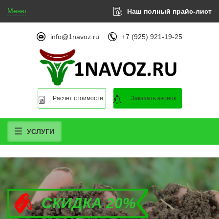
Меню
Наш полный прайс-лист
info@1navoz.ru
+7 (925) 921-19-25
Расчет стоимости
Заказать звонок
УСЛУГИ
СКИДКА 20%
СКИДКА 20%
СКИДКА 20%