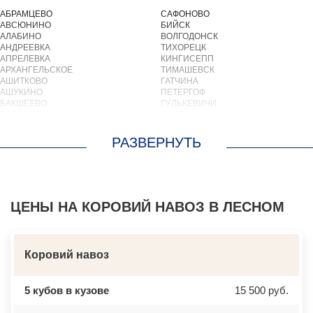
АБРАМЦЕВО
САФОНОВО
АВСЮНИНО
БИЙСК
АЛАБИНО
ВОЛГОДОНСК
АНДРЕЕВКА
ТИХОРЕЦК
АПРЕЛЕВКА
КИНГИСЕПП
АРХАНГЕЛЬСКОЕ
ТИМАШЕВСК
АШИТКОВО
ГАТЧИНА
АШУКИНО
ПЕТЕРГОФ
БАКШЕЕВО
ГУЛЬКЕВИЧИ
БАЛАШИХА
ВЫКСА
БАРВИХА
БЕРЕЗОВСКИЙ
БАРЫБИНО
ВЫБОРГ
БЕЛООЗЕРСКИЙ
ТУАПСЕ
БЕЛООМУТ
ЗИМА
БЕЛЫЕ СТОЛБЫ
БРАТСК
БОГОРОДСКОЕ
СЕВЕРОДВИНСК
БОЛЬШИЕ ВЯЗЕМЫ
БАЛАКОВО
БОЛЬШИЕ ДВОРЫ
ЦЕНЫ НА КОРОВИЙ НАВОЗ В ЛЕСНОМ
НАХОДКА
БОЛЬШОЕ БУНЬКОВО
КОЛПИНО
БОРОДИНО
ЕЙСК
БОТАКОВО
ВОЛЖСК
БРОННИЦЫ
НОВЫЙ УРЕНГОЙ
Коровий навоз
БУРЦЕВО
ЛЮБИМ
БУТОВО
ОСТРОВ
БЫКОВО
АЗОВ
5 кубов в кузове
15 500 руб.
БЫЛОВО
ЛАБИНСК
ВАЛУЕВО
КСТОВО